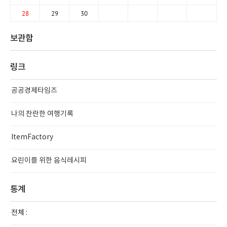
28
29
30
보관함
링크
공공경제타임즈
나의 찬란한 여행기록
ItemFactory
요린이를 위한 음식레시피
통계
전체 :