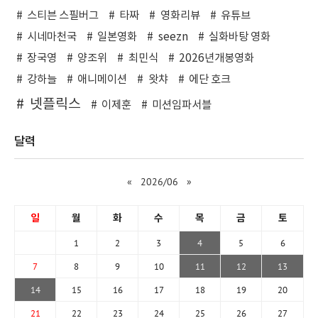
스티븐 스필버그
타짜
영화리뷰
유튜브
시네마천국
일본영화
seezn
실화바탕 영화
장국영
양조위
최민식
2026년개봉영화
강하늘
애니메이션
왓챠
에단 호크
넷플릭스
이제훈
미션임파서블
달력
«
2026/06
»
일
월
화
수
목
금
토
1
2
3
4
5
6
7
8
9
10
11
12
13
14
15
16
17
18
19
20
21
22
23
24
25
26
27