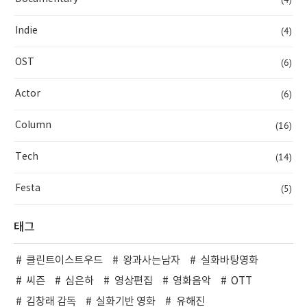
(4)
Indie
(6)
OST
(6)
Actor
(16)
Column
(14)
Tech
(5)
Festa
태그
클린트이스트우드
왕과사는남자
실화바탕영화
씨즌
심은하
영상편집
영화음악
OTT
김창래 감독
실화기반 영화
유해진