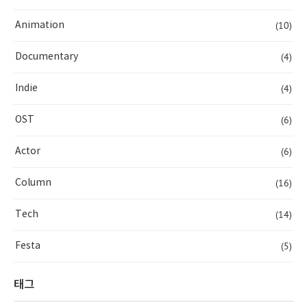
(10)
Animation
(4)
Documentary
(4)
Indie
(6)
OST
(6)
Actor
(16)
Column
(14)
Tech
(5)
Festa
태그