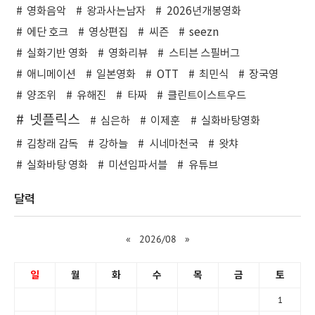
영화음악
왕과사는남자
2026년개봉영화
에단 호크
영상편집
씨즌
seezn
실화기반 영화
영화리뷰
스티븐 스필버그
애니메이션
일본영화
OTT
최민식
장국영
양조위
유해진
타짜
클린트이스트우드
넷플릭스
심은하
이제훈
실화바탕영화
김창래 감독
강하늘
시네마천국
왓챠
실화바탕 영화
미션임파서블
유튜브
달력
«
2026/08
»
일
월
화
수
목
금
토
1