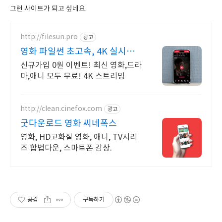
그런 사이트가 되고 싶네요.
http://filesun.pro
광고
영화 파일썬 초고속, 4K 실시간
보기!
신규가입 0원 이벤트! 최신 영화,드라
마,애니 모두 무료! 4K 스트리밍
http://clean.cinefox.com
광고
굿다운로드 영화 씨네폭스
영화, HD고화질 영화, 애니, TV시리
즈 합법다운, 스마트폰 감상.
공감
구독하기