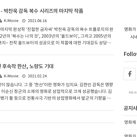
험하는 일이자,스스로에게 ‘죄’를 묻는 일이다.《파묘》는 그 무
작된다.누구의 무덤인가.왜 파야 하는가.그리고, 파고 나면…무엇
- 박찬욱 감독 복수 시리즈의 마지막 작품
 픽션과 역사, 그 불온한 교차점영화는 실제 한국 사회에서 금기시
2021.06.16
K-Movie
그리고 무속 신앙과 샤머니즘 전통을치밀하게 설계된 픽션 위에 얹
 정치적 이유로 옮겨졌던 왕실 무덤들,가문을 망..
마지막 완성작 '친절한 금자씨' 박찬욱 감독의 복수 트롤로지의 완
영화가 
2년의 '복수는 나의 것', 2003년의 '올드보이', 그리고 2005년의
시네
까지~ 전작 올드보이의 성공으로 이 작품에 대한 기대감도 상당히
더군다나 당대 최고의 여배우였던 이영애가 주연을 맡은 작품에 이
Foll
독의 대열에 진입한 박찬욱 감독의 영화였으니 짐작이 되시겠지요?
 29일 개봉하였으며 박찬욱 감독이 운영하는 모호필름의 첫 작품이기
1년 후속작 한산, 노량도 기대
 작들과는 다른게 복수의 주체가 개인이 아닌 단체로 바뀌었습니다.
2021.02.24
K-Movie
'친절한 금자씨'는 극중에서 13년 동안 복역한 교도소에서 누구보다
 교도소 생활을 한 데다가 주변 재소자..
작이 많습니다. 그 중 '한산'이란 영화가 있지요. 김한민 감독은 명량
 이순신 장군의 소재의 영화로 상업적으로 크게 성공했습니다. 김
쿠팡 파
종병기 활 등으로 전통사극 기반의 상업영화에서 발군의 기량을 보
 2021년에는 한산 - 용의 출현이란 영화로 돌아올 예정인데 코로
공지
 있긴 하지만 제때 개봉되어 팬들과 만나게 되길 희망합니다. 대한
구에게나 마찬가지이겠지만 이순신은 어린 시절 성웅으로 기억됩
영화제
 함께... 그래서 사실 영화계에서 잘못 언급하면 안될 소재이기도
도 마찬가지로 이순신의 이야기는 각별했습니다. 어릴 적 부모님께
영화가 고