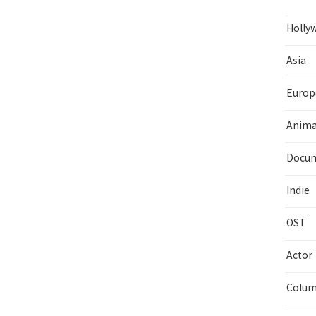
Holly
Asia
Europ
Anima
Docum
Indie
OST
Actor
Colu