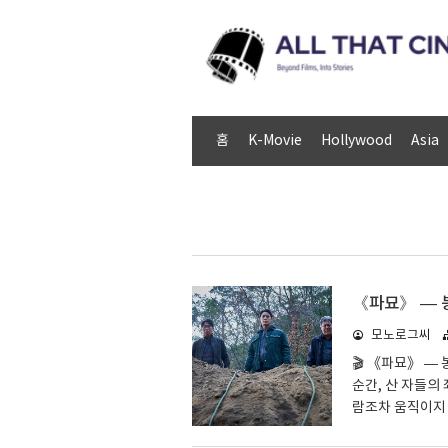
홈
K-Movie
Hollywood
Asia
《파묘》 — 
모노로그씨
🎬 《파묘》 —
순간, 산 자들의 
람조차 움직이지 
시작했다.🕯 무