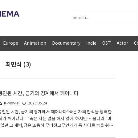
Europe
Animation
Documentary
Indie
OST
Actor
C
최민식 (3)
봉인된 시간, 금기의 경계에서 깨어나다
2025.05.24
K-Movie
 봉인된 시간, 금기의 경계에서 깨어나다“죽은 자의 안식을 방해한
죄가 깨어났다.” “죽은 자는 말을 하지 않아. 하지만… 울더라.”바
않던 그 새벽,땅은 조용히 무너졌고무언가가 틈 사이로 숨을 쉬기
덤을 건드린다는 것그건 단지 땅을 파는 일이 아니다.역사를 흔드는