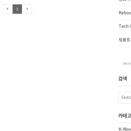
 만화전집에서 본 이순신 편은 저에게는 최고의 원픽어었습니다..
1
Rebo
Tech
팀블로
쿠팡 파
검색
카테
K-Mov