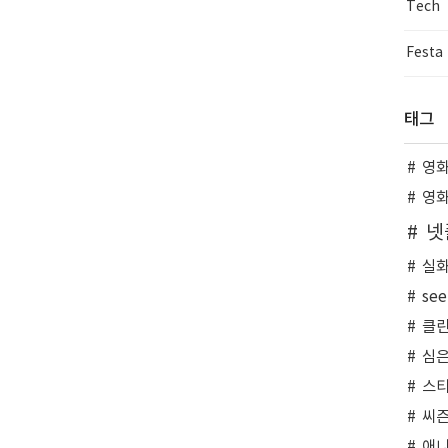
Tech
Festa
태그
영
영
넷
실화
see
클
심
스티
씨
애