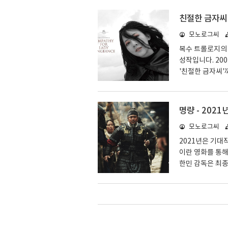
일이고,믿음을 시
거운 질문으로 시
친절한 금자씨 
이 깨어나는가.
모노로그씨
되던 풍수 개장,
는다.조선 후기,
복수 트롤로지의 
성작입니다. 200
'친절한 금자씨'
높았었습니다. 
제 월드스타 감
2005년 07월
명량 - 202
도 합니다. 이전
모노로그씨
이 영화 제목인 
모범적이고 성실한
2021년은 기대
이란 영화를 통해
한민 감독은 최
여주고 계십니다.
나19라는 변수가
민국민이라면 누
니다. 세종대왕과
합니다. 저에게