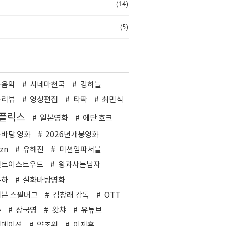
(14)
(5)
화음악
시네마천국
강하늘
화리뷰
영상편집
타짜
최민식
플릭스
일본영화
에단 호크
바탕 영화
2026년개봉영화
zn
유해진
미션임파서블
린트이스트우드
왕과사는남자
은하
실화바탕영화
븐 스필버그
김창래 감독
OTT
즌
장국영
왓챠
유튜브
니메이션
양조위
이제훈