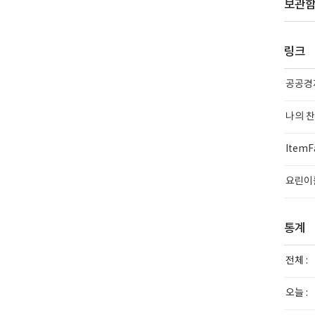
보관
링크
공공경
나의 
ItemF
요린이
통계
전체 :
오늘 :