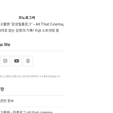
모노로그씨
고플땐 '감성필름로그' – All That Cinema,
마로 읽는 감정의 기록! 지금 스트리밍 중
ow Me
트너스 활동의 일환으로, 이에 따른 일정액의 수수료를 제공받습니다.
사항
 관련 정보
플때 - 필름로그 all that cinema