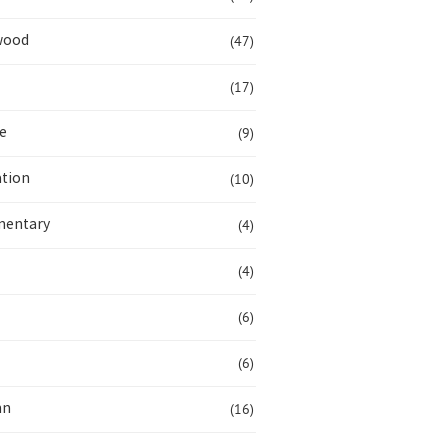
(47)
wood
(17)
(9)
e
(10)
tion
(4)
entary
(4)
(6)
(6)
(16)
mn