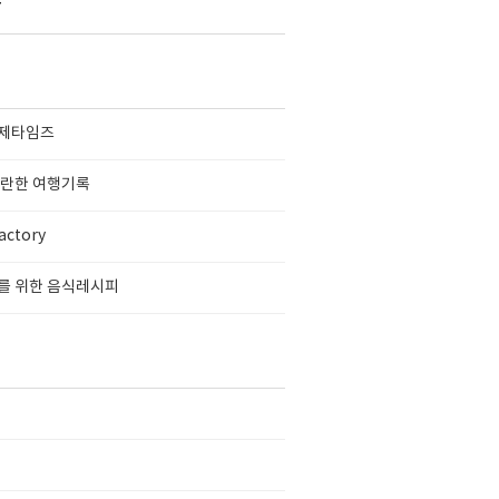
함
제타임즈
찬란한 여행기록
actory
를 위한 음식레시피