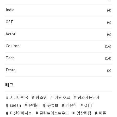
(4)
Indie
(6)
OST
(6)
Actor
(16)
Column
(14)
Tech
(5)
Festa
태그
시네마천국
양조위
에단 호크
왕과사는남자
seezn
유해진
유튜브
심은하
OTT
미션임파서블
클린트이스트우드
영상편집
씨즌