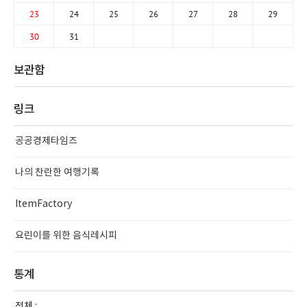
23
24
25
26
27
28
29
30
31
보관함
링크
공공경제타임즈
나의 찬란한 여행기록
ItemFactory
요린이를 위한 음식레시피
통계
전체 :