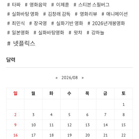
타짜
영화음악
이제훈
스티븐 스필버그
실화바탕 영화
김창래 감독
영화리뷰
애니메이션
최민식
장국영
실화기반 영화
2026년개봉영화
일본영화
실화바탕영화
왓챠
강하늘
넷플릭스
달력
«
2026/08
»
일
월
화
수
목
금
토
1
2
3
4
5
6
7
8
9
10
11
12
13
14
15
16
17
18
19
20
21
22