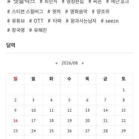
넷플릭스
최민식
영상편집
씨즌
에단 호크
스티븐 스필버그
왓챠
영화음악
양조위
유튜브
OTT
타짜
왕과사는남자
seezn
장국영
유해진
달력
«
2026/08
»
일
월
화
수
목
금
토
1
2
3
4
5
6
7
8
9
10
11
12
13
14
15
16
17
18
19
20
21
22
23
24
25
26
27
28
29