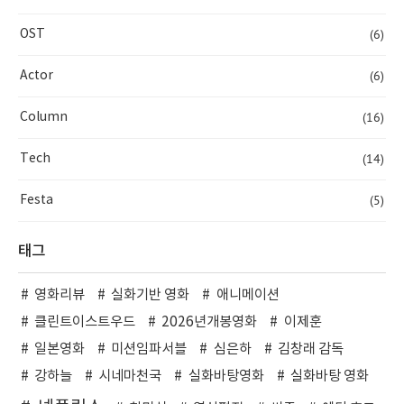
(6)
OST
(6)
Actor
(16)
Column
(14)
Tech
(5)
Festa
태그
영화리뷰
실화기반 영화
애니메이션
클린트이스트우드
2026년개봉영화
이제훈
일본영화
미션임파서블
심은하
김창래 감독
강하늘
시네마천국
실화바탕영화
실화바탕 영화