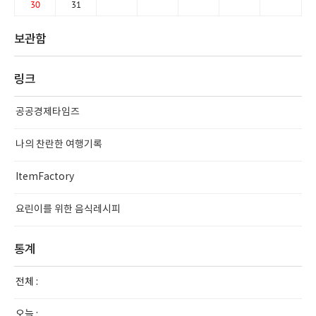
30
31
보관함
링크
공공경제타임즈
나의 찬란한 여행기록
ItemFactory
요린이를 위한 음식레시피
통계
전체 :
오늘 :