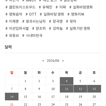
최민식
seezn
에단 호크
일본영화
클린트이스트우드
유해진
타짜
실화바탕영화
영화음악
OTT
실화바탕 영화
영화리뷰
이제훈
왕과사는남자
장국영
왓챠
미션임파서블
양조위
강하늘
실화기반 영화
유튜브
시네마천국
달력
«
2026/06
»
일
월
화
수
목
금
토
1
2
3
4
5
6
7
8
9
10
11
12
13
14
15
16
17
18
19
20
21
22
23
24
25
26
27