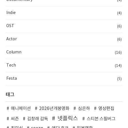
(4)
Indie
(6)
OST
(6)
Actor
(16)
Column
(14)
Tech
(5)
Festa
태그
애니메이션
2026년개봉영화
심은하
영상편집
넷플릭스
씨즌
김창래 감독
스티븐 스필버그