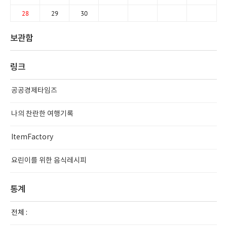
28
29
30
보관함
링크
공공경제타임즈
나의 찬란한 여행기록
ItemFactory
요린이를 위한 음식레시피
통계
전체 :