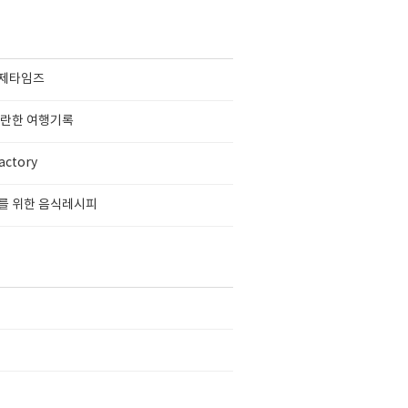
제타임즈
찬란한 여행기록
actory
를 위한 음식레시피