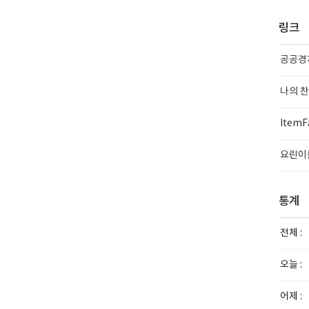
링크
공공경
나의 
ItemF
요린이
통계
전체 :
오늘 :
어제 :