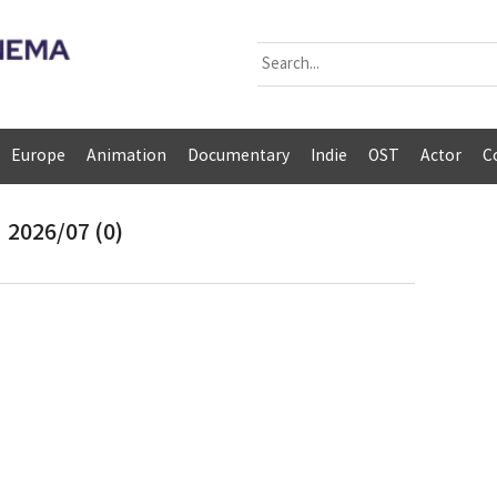
Europe
Animation
Documentary
Indie
OST
Actor
C
2026/07 (0)