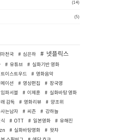
(14)
(5)
넷플릭스
네마천국
심은하
짜
유튜브
실화기반 영화
린트이스트우드
영화음악
니메이션
영상편집
장국영
션임파서블
이제훈
실화바탕 영화
래 감독
영화리뷰
양조위
과사는남자
씨즌
강하늘
민식
OTT
일본영화
유해진
zn
실화바탕영화
왓챠
븐 스필버그
에단 호크