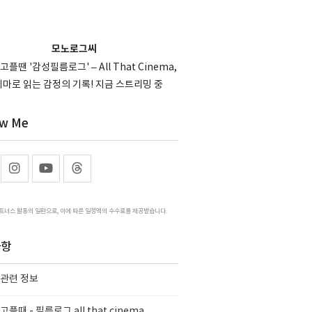
모노로그씨
고플땐 '감성필름로그' – All That Cinema,
마로 읽는 감정의 기록! 지금 스트리밍 중
ow Me
트너스 활동의 일환으로, 이에 따른 일정액의 수수료를 제공받습니다.
사항
 관련 정보
플때 - 필름로그 all that cinema