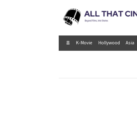
홈
K-Movie
Hollywood
Asia