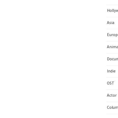
Holly
Asia
Europ
Anima
Docum
Indie
OST
Actor
Colu