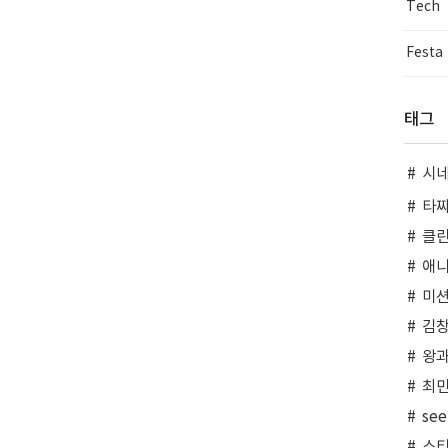
Tech
Festa
태그
시
타
클
애
미
김창
왕
최
see
스티