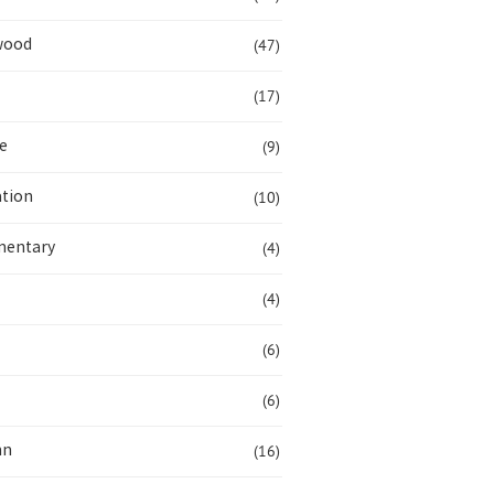
(47)
wood
(17)
(9)
e
(10)
tion
(4)
entary
(4)
(6)
(6)
(16)
mn