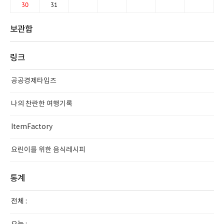
30
31
보관함
링크
공공경제타임즈
나의 찬란한 여행기록
ItemFactory
요린이를 위한 음식레시피
통계
전체 :