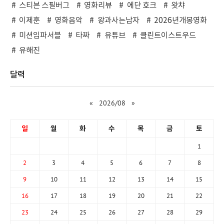
스티븐 스필버그
영화리뷰
에단 호크
왓챠
이제훈
영화음악
왕과사는남자
2026년개봉영화
미션임파서블
타짜
유튜브
클린트이스트우드
유해진
달력
«
2026/08
»
일
월
화
수
목
금
토
1
2
3
4
5
6
7
8
9
10
11
12
13
14
15
16
17
18
19
20
21
22
23
24
25
26
27
28
29