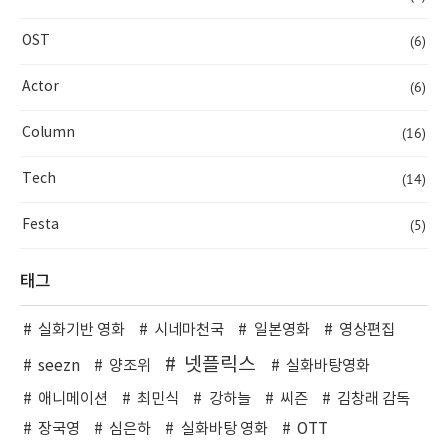
(6)
OST
(6)
Actor
(16)
Column
(14)
Tech
(5)
Festa
태그
실화기반 영화
시네마천국
일본영화
영상편집
넷플릭스
seezn
양조위
실화바탕영화
애니메이션
최민식
강하늘
씨즌
김창래 감독
장국영
심은하
실화바탕 영화
OTT