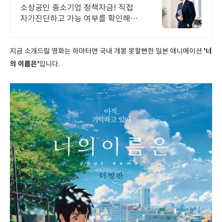
책자금 1분 무료 자가진단
소상공인 중소기업 정책자금! 직접
자가진단하고 가능 여부를 확인해보
세요! 내 조건으로 가능한 자금 확인
'너
지금 소개드릴 영화는 하마터면 국내 개봉 못할뻔한 일본 애니메이션
의 이름은'
입니다.