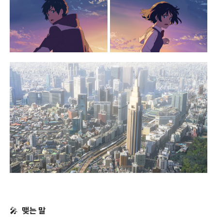
맺는 말
🎤