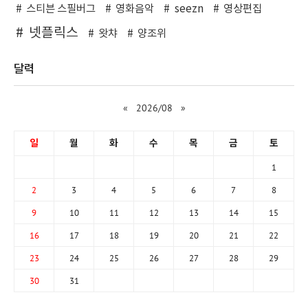
스티븐 스필버그
영화음악
seezn
영상편집
넷플릭스
왓챠
양조위
달력
«
2026/08
»
일
월
화
수
목
금
토
1
2
3
4
5
6
7
8
9
10
11
12
13
14
15
16
17
18
19
20
21
22
23
24
25
26
27
28
29
30
31