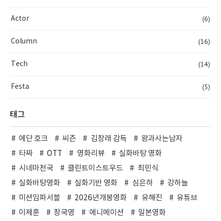
(6)
Actor
(16)
Column
(14)
Tech
(5)
Festa
태그
에단 호크
씨즌
김창래 감독
왕과사는남자
타짜
OTT
영화리뷰
실화바탕 영화
시네마천국
클린트이스트우드
최민식
실화바탕영화
실화기반 영화
심은하
강하늘
미션임파서블
2026년개봉영화
유해진
유튜브
이제훈
장국영
애니메이션
일본영화