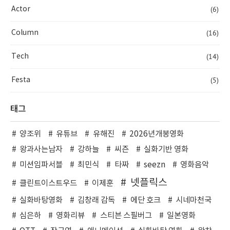
(6)
Actor
(16)
Column
(14)
Tech
(5)
Festa
태그
양조위
유튜브
유해진
2026년개봉영화
왕과사는남자
강하늘
씨즌
실화기반 영화
미션임파서블
최민식
타짜
seezn
영화음악
넷플릭스
클린트이스트우드
이제훈
실화바탕영화
김창래 감독
에단 호크
시네마천국
심은하
영화리뷰
스티븐 스필버그
일본영화