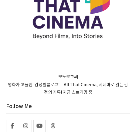
모노로그씨
영화가 고플땐 '감성필름로그' – All That Cinema, 시네마로 읽는 감
정의 기록! 지금 스트리밍 중
Follow Me