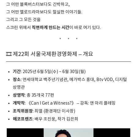
그 어떤 블록버스터보다도 긴박하고,
그 어떤 멜로드라마보다도 절실한 이야기들.
그리고 그 모든 것을
직면하게 만드는 시간
스크린 위에서
이 바로 여기 있다.
🎞 제22회 서울국제환경영화제 – 개요
기간
: 2025년 6월 5일(수) ~ 6월 30일(월)
장소
: 연세대학교 백주년기념관, 메가박스 홍대, Btv VOD, 디지털
상영관
상영작
: 총 35개국 77편
개막작
: 《Can I Get a Witness?》 – 감독: 앤 마리 플레밍
조직위원장
: 최열 (환경재단 이사장)
에코프렌즈
: 배우 조진웅, 작가 김은희