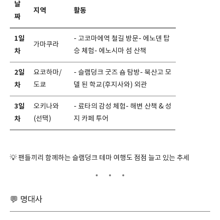
날
지역
활동
짜
1일
- 고코마에역 철길 방문- 에노덴 탑
가마쿠라
차
승 체험- 에노시마 섬 산책
2일
요코하마/
- 슬램덩크 굿즈 숍 탐방- 북산고 모
차
도쿄
델 된 학교(후지사와) 외관
3일
오키나와
- 료타의 감성 체험- 해변 산책 & 성
차
(선택)
지 카페 투어
💡 팬들끼리 함께하는 슬램덩크 테마 여행도 점점 늘고 있는 추세
💬 명대사