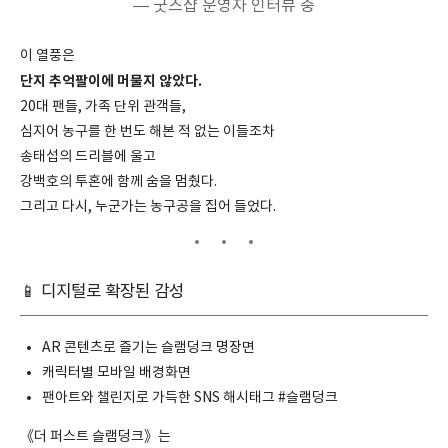
— 굿즈샵 운영자 인터뷰 중
이 열풍은
단지 추억팔이에 머물지 않았다.
20대 팬들, 가족 단위 관객들,
심지어 농구를 한 번도 해본 적 없는 이들조차
송태섭의 드리블에 울고
강백호의 투혼에 함께 숨을 멈췄다.
그리고 다시, 누군가는 농구공을 집어 들었다.
📱 디지털로 확장된 감성
AR 콘텐츠로 즐기는 슬램덩크 명장면
캐릭터별 모바일 배경화면
팬아트와 챌린지로 가득한 SNS 해시태그 #슬램덩크
《더 퍼스트 슬램덩크》는