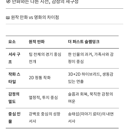
🧭 만화와는 다른 시선, 감정의 재구성
📖 원작 만화 vs 영화의 차이점
요소
원작 만화
더 퍼스트 슬램덩크
서사 구
팀 전체의 경기 중심
한 인물의 과거, 가족사와 감
조
전개
정이 중심
작화 스
3D+2D 하이브리드, 생동감
2D 정통 작화
타일
있는 연출
감정의
슬픔과 회복, 묵직한 감정의
열정적, 투지 중심
밀도
여운
중심 인
강백호 중심의 성장
송태섭(미야기 료타)의 내면
물
서사
서사