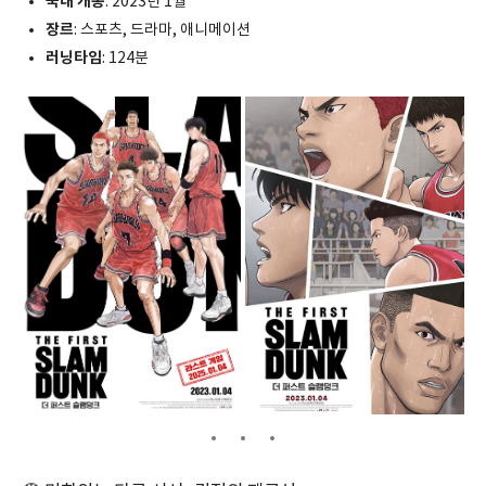
국내 개봉
: 2023년 1월
장르
: 스포츠, 드라마, 애니메이션
러닝타임
: 124분