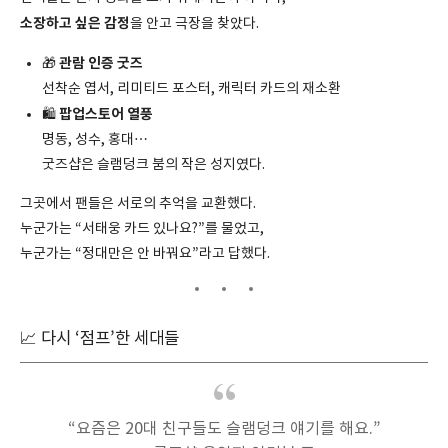
소장하고 싶은 감정
을 안고 극장을 찾았다.
관람 인증 굿즈
🎁
선착순 엽서, 리미티드 포스터, 캐릭터 카드의 재소환
팝업스토어 열풍
🛍️
명동, 성수, 홍대…
굿즈샵은 슬램덩크 붐의 작은 성지였다.
그곳에서 팬들은 서로의 추억을 교환했다.
누군가는 “서태웅 카드 있나요?”를 물었고,
누군가는 “정대만은 안 바꿔요”라고 답했다.
📈 다시 ‘점프’한 세대들
“요즘은 20대 친구들도 슬램덩크 얘기를 해요.”