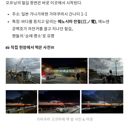
오프닝의 철길 장면은 바로 이곳에서 시작된다.
주소: 일본 가나가와현 가마쿠라시 간나이 1-1
에노시마 전철(江ノ電)
특징: 바다를 등지고 달리는
, 에노덴
강백호가 자전거를 끌고 지나던 철길,
팬들의 ‘순례 명소’로 유명
직접 현장에서 찍은 사진!!!
📸
가마쿠라 고코마에 역 앞 사진 & 야경