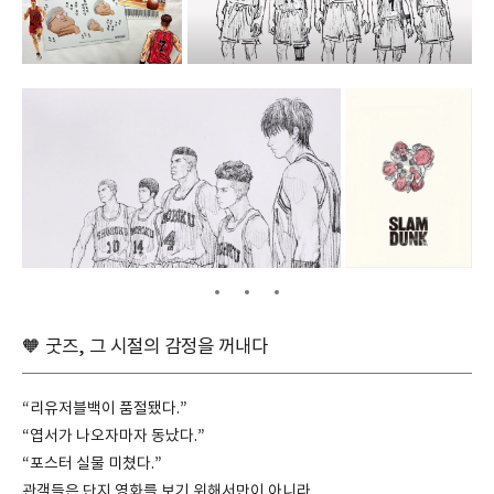
🧡 굿즈, 그 시절의 감정을 꺼내다
“리유저블백이 품절됐다.”
“엽서가 나오자마자 동났다.”
“포스터 실물 미쳤다.”
관객들은 단지 영화를 보기 위해서만이 아니라,