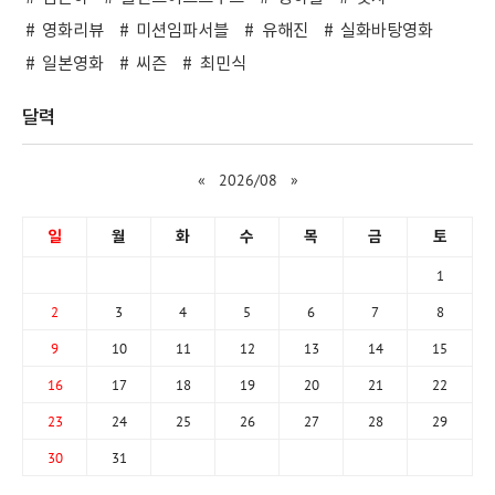
영화리뷰
미션임파서블
유해진
실화바탕영화
일본영화
씨즌
최민식
달력
«
2026/08
»
일
월
화
수
목
금
토
1
2
3
4
5
6
7
8
9
10
11
12
13
14
15
16
17
18
19
20
21
22
23
24
25
26
27
28
29
30
31