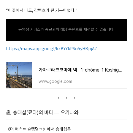
“이곳에서 나도, 강백호가 된 기분이었다.”
동영상 서비스가 종료되어 해당 콘텐츠를 재생할 수 없습니다.
https://maps.app.goo.gl/kzBYYkPSo5yHBpjA7
가마쿠라코코마에 역 · 1-chōme-1 Koshigoe, Kamakura, Kanagawa 248-0033 일본
www.google.com
🏝 송태섭(료타)의 바다 — 오키나와
《더 퍼스트 슬램덩크》에서 송태섭은