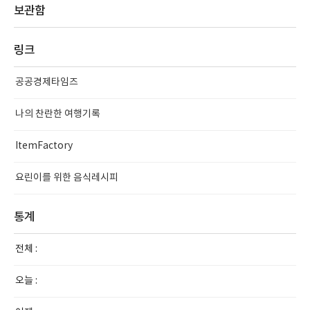
보관함
링크
공공경제타임즈
나의 찬란한 여행기록
ItemFactory
요린이를 위한 음식레시피
통계
전체 :
오늘 :