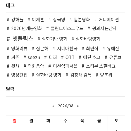
태그
강하늘
이제훈
장국영
일본영화
애니메이션
2026년개봉영화
클린트이스트우드
왕과사는남자
넷플릭스
실화기반 영화
실화바탕영화
영화리뷰
심은하
시네마천국
최민식
유해진
씨즌
seezn
타짜
OTT
에단 호크
유튜브
왓챠
영화음악
미션임파서블
스티븐 스필버그
영상편집
실화바탕 영화
김창래 감독
양조위
달력
«
2026/08
»
일
월
화
수
목
금
토