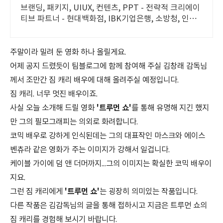
브랜딩, 패키지, UIUX, 컨텐츠, PPT - 전략적 크리에이
티브 파트너 - 현대백화점, IBK기업은행, 소방청, 인터
파크, 국립현대무용단 등 프로젝트 진행
주말이라 밀려 둔 영화 하나 올릴게요.
어제 공지 드렸듯이 팀블로그에 함께 참여해 주실 김창래 감독님
께서 조만간 짐 캐리 배우에 대해 올려주실 예정입니다.
짐 캐리. 너무 멋진 배우이죠.
사실 오늘 소개해 드릴 영화
'트루먼 쇼'
를 통해 유명해 지긴 했지
만 그의 필모그래피는 의외로 화려합니다.
코믹 배우로 강하게 인식된데는 그의 대표작인 마스크와 에이스
벤츄라 같은 영화가 주는 이미지가 강해서 일겁니다.
케이블 가이에 덤 앤 더머까지...그의 이미지는 확실한 코믹 배우이
지요.
그런 짐 캐리에게
'트루먼 쇼'
는 굉장히 의미있는 작품입니다.
다른 작품은 김감독님의 글을 통해 접하시고 지금은 트루먼 쇼의
짐 캐리를 경험해 보시기 바랍니다.